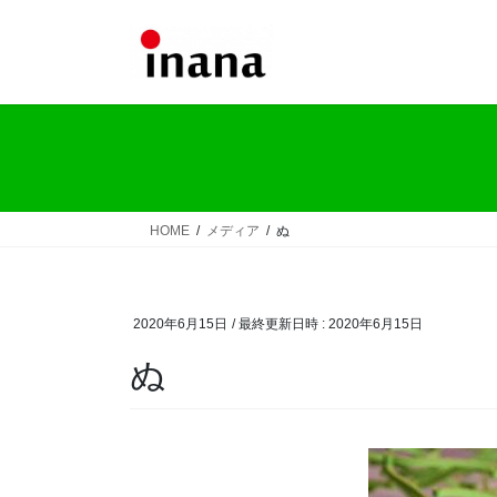
コ
ナ
ン
ビ
テ
ゲ
ン
ー
ツ
シ
へ
ョ
ス
ン
キ
に
ッ
移
HOME
メディア
ぬ
プ
動
2020年6月15日
/ 最終更新日時 :
2020年6月15日
ぬ