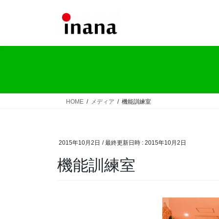
コ
ナ
ン
ビ
テ
ゲ
ン
ー
ツ
シ
へ
ョ
ス
ン
キ
に
ッ
移
HOME
メディア
機能訓練室
プ
動
2015年10月2日
/ 最終更新日時 :
2015年10月2日
機能訓練室