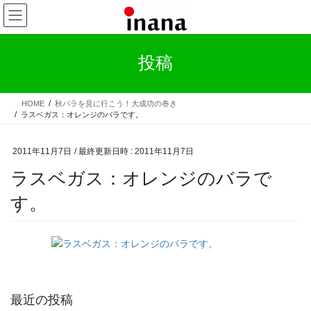
コ
ナ
ン
ビ
テ
ゲ
ン
ー
投稿
ツ
シ
へ
ョ
ス
ン
HOME
秋バラを見に行こう！大成功の巻き
キ
に
ラスベガス：オレンジのバラです。
ッ
移
プ
動
2011年11月7日
/ 最終更新日時 :
2011年11月7日
ラスベガス：オレンジのバラで
す。
最近の投稿