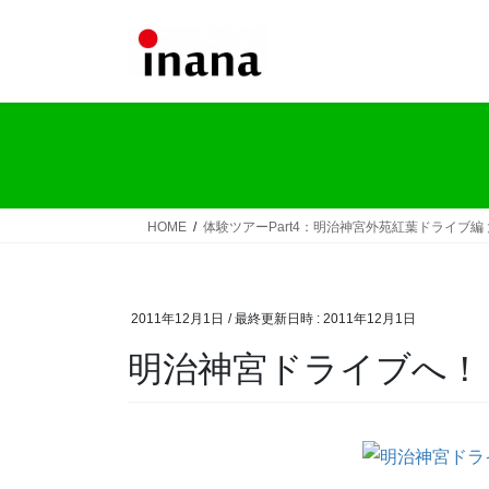
コ
ナ
ン
ビ
テ
ゲ
ン
ー
ツ
シ
へ
ョ
ス
ン
キ
に
ッ
移
HOME
体験ツアーPart4：明治神宮外苑紅葉ドライブ編
プ
動
2011年12月1日
/ 最終更新日時 :
2011年12月1日
明治神宮ドライブへ！