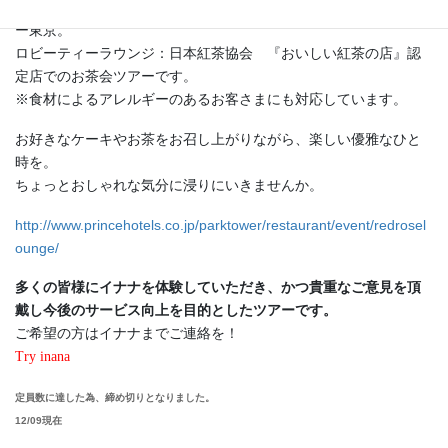
6年前、東京タワーと増上寺の間にできたザ・プリンス パークタワ
ー東京。
ロビーティーラウンジ：日本紅茶協会 『おいしい紅茶の店』認
定店でのお茶会ツアーです。
※食材によるアレルギーのあるお客さまにも対応しています。
お好きなケーキやお茶をお召し上がりながら、楽しい優雅なひと
時を。
ちょっとおしゃれな気分に浸りにいきませんか。
http://www.princehotels.co.jp/parktower/restaurant/event/redrosel
ounge/
多くの皆様にイナナを体験していただき、かつ貴重なご意見を頂
戴し今後のサービス向上を目的としたツアーです。
ご希望の方はイナナまでご連絡を！
Try inana
定員数に達した為、締め切りとなりました。
12/09現在