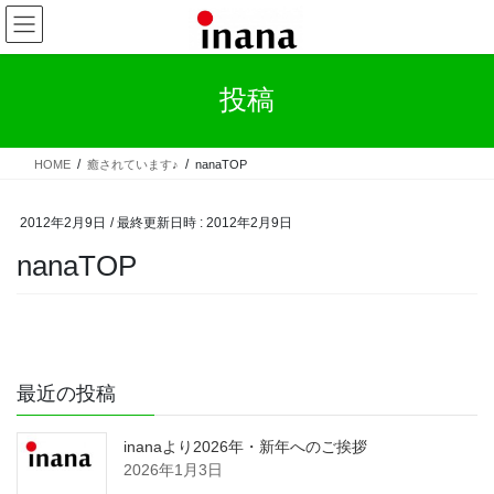
コ
ナ
ン
ビ
テ
ゲ
ン
ー
投稿
ツ
シ
へ
ョ
ス
ン
HOME
癒されています♪
nanaTOP
キ
に
ッ
移
プ
動
2012年2月9日
/ 最終更新日時 :
2012年2月9日
nanaTOP
最近の投稿
inanaより2026年・新年へのご挨拶
2026年1月3日