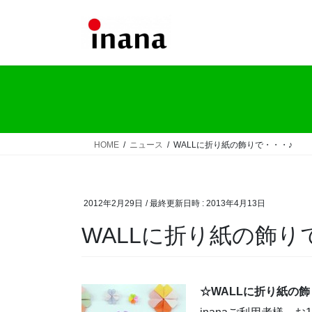
コ
ナ
ン
ビ
テ
ゲ
ン
ー
ツ
シ
へ
ョ
ス
ン
キ
に
ッ
移
HOME
ニュース
WALLに折り紙の飾りで・・・♪
プ
動
2012年2月29日
/ 最終更新日時 :
2013年4月13日
WALLに折り紙の飾り
☆WALLに折り紙の