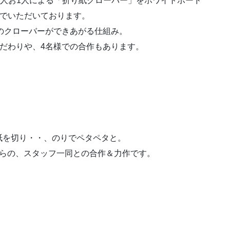
お1人お1人による「折り紙クローバー」をホワイトボード
でいただいております。
のクローバーができあがる仕組み。
だわりや、4名様での合作もあります。
紙を切り・・、のりでペタペタと。
がらの、スタッフ一同との合作＆力作です。