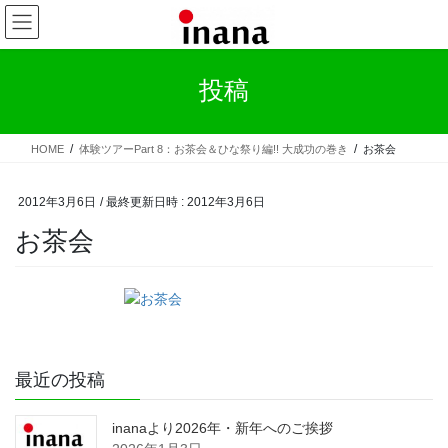
コ
ナ
ン
ビ
テ
ゲ
ン
ー
投稿
ツ
シ
へ
ョ
ス
ン
HOME
体験ツアーPart 8：お茶会＆ひな祭り編!! 大成功の巻き
お茶会
キ
に
ッ
移
プ
動
2012年3月6日
/ 最終更新日時 :
2012年3月6日
お茶会
最近の投稿
inanaより2026年・新年へのご挨拶