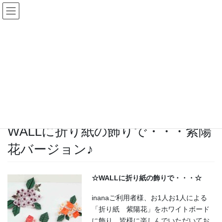
コ
ナ
ン
ビ
テ
ゲ
ン
ー
ニュース
ツ
シ
へ
ョ
ス
ン
HOME
ニュース
WALLに折り紙の飾りで・・・紫陽花バージョン♪
キ
に
ッ
移
プ
動
2012年6月13日
/ 最終更新日時 :
2013年4月13日
ニュース
WALLに折り紙の飾りで・・・紫陽
花バージョン♪
☆WALLに折り紙の飾りで・・・☆
inanaご利用者様、お1人お1人による
「折り紙 紫陽花」をホワイトボード
に飾り、皆様に楽しんでいただいてお