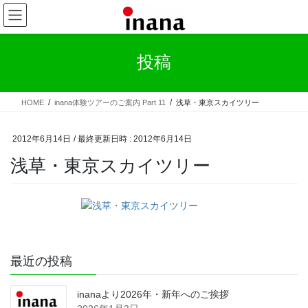
コ
ナ
ン
ビ
テ
ゲ
ン
ー
投稿
ツ
シ
へ
ョ
ス
ン
HOME
inana体験ツアーのご案内 Part 11
浅草・東京スカイツリー
キ
に
ッ
移
プ
動
2012年6月14日
/ 最終更新日時 :
2012年6月14日
浅草・東京スカイツリー
最近の投稿
inanaより2026年・新年へのご挨拶