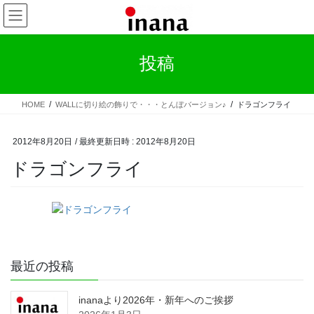
コ
ナ
ン
ビ
テ
ゲ
ン
ー
投稿
ツ
シ
へ
ョ
ス
ン
HOME
WALLに切り絵の飾りで・・・とんぼバージョン♪
ドラゴンフライ
キ
に
ッ
移
プ
動
2012年8月20日
/ 最終更新日時 :
2012年8月20日
ドラゴンフライ
最近の投稿
inanaより2026年・新年へのご挨拶