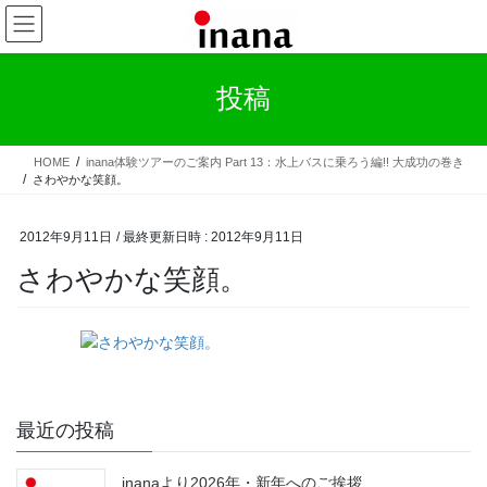
コ
ナ
ン
ビ
テ
ゲ
ン
ー
投稿
ツ
シ
へ
ョ
ス
ン
HOME
inana体験ツアーのご案内 Part 13：水上バスに乗ろう編!! 大成功の巻き
キ
に
さわやかな笑顔。
ッ
移
プ
動
2012年9月11日
/ 最終更新日時 :
2012年9月11日
さわやかな笑顔。
最近の投稿
inanaより2026年・新年へのご挨拶