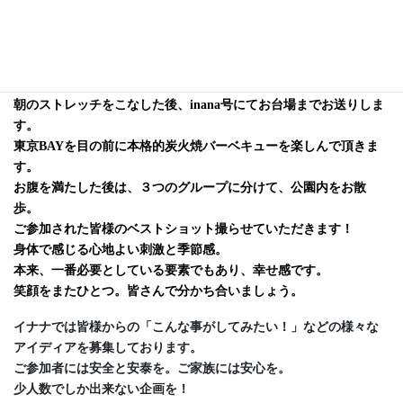
暑い猛暑を懐かしみ、ほっとする秋を心地よく、しかもアウトド
アにて迎えてみませんか。
Once a year企画！お台場でのBBQのご案内です。
まずはイナナに集合。
朝のストレッチをこなした後、inana号にてお台場までお送りしま
す。
東京BAYを目の前に本格的炭火焼バーベキューを楽しんで頂きま
す。
お腹を満たした後は、３つのグループに分けて、公園内をお散
歩。
ご参加された皆様のベストショット撮らせていただきます！
身体で感じる心地よい刺激と季節感。
本来、一番必要としている要素でもあり、幸せ感です。
笑顔をまたひとつ。皆さんで分かち合いましょう。
イナナでは皆様からの「こんな事がしてみたい！」などの様々な
アイディアを募集しております。
ご参加者には安全と安泰を。ご家族には安心を。
少人数でしか出来ない企画を！