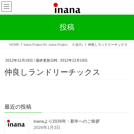
コ
ナ
ン
ビ
テ
ゲ
ン
ー
投稿
ツ
シ
へ
ョ
ス
ン
HOME
inana Project #1: inana Project 大成功♪
仲良しランドリーチックス
キ
に
ッ
移
プ
動
2012年12月19日
/ 最終更新日時 :
2012年12月19日
仲良しランドリーチックス
最近の投稿
inanaより2026年・新年へのご挨拶
2026年1月3日