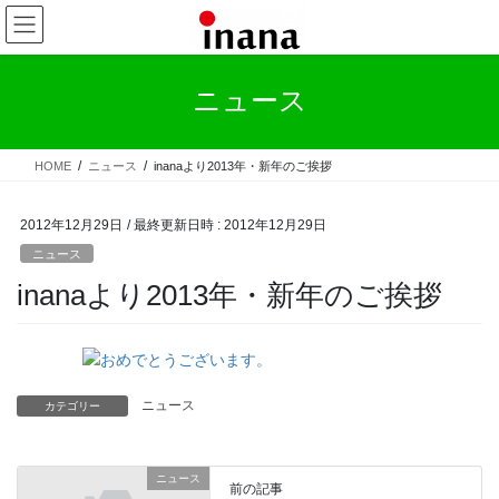
コ
ナ
ン
ビ
テ
ゲ
ン
ー
ニュース
ツ
シ
へ
ョ
ス
ン
HOME
ニュース
inanaより2013年・新年のご挨拶
キ
に
ッ
移
プ
動
2012年12月29日
/ 最終更新日時 :
2012年12月29日
ニュース
inanaより2013年・新年のご挨拶
ニュース
カテゴリー
ニュース
前の記事