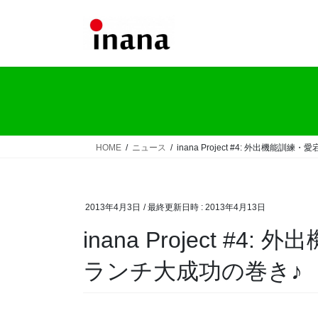
コ
ナ
ン
ビ
テ
ゲ
ン
ー
ツ
シ
へ
ョ
ス
ン
キ
に
ッ
移
HOME
ニュース
inana Project #4: 外出機能訓
プ
動
2013年4月3日
/ 最終更新日時 :
2013年4月13日
inana Project #4
ランチ大成功の巻き♪