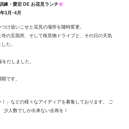
訓練・愛宕 DE お花見ランチ
☆
3年3月･4月
いつけ追いこせと花見の場所を随時変更。
上寺の五箇所、そして桜見物ドライブと、その日の天気
ました。
。
録をだしました。
満開です。
！」などの様々なアイディアを募集しております。 ご
。 少人数でしか出来ない企画を！