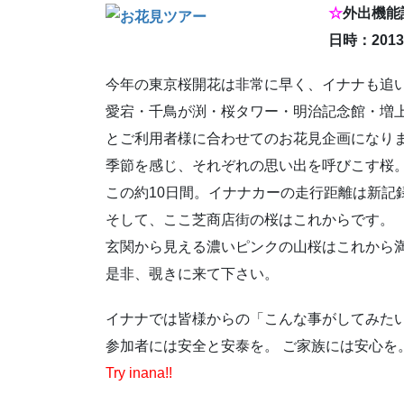
☆
外出機能
日時：201
今年の東京桜開花は非常に早く、イナナも追
愛宕・千鳥が渕・桜タワー・明治記念館・増
とご利用者様に合わせてのお花見企画になり
季節を感じ、それぞれの思い出を呼びこす桜
この約10日間。イナナカーの走行距離は新記
そして、ここ芝商店街の桜はこれからです。
玄関から見える濃いピンクの山桜はこれから
是非、覗きに来て下さい。
イナナでは皆様からの「こんな事がしてみたい
参加者には安全と安泰を。 ご家族には安心を
Try inana!!