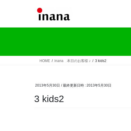
コ
ナ
ン
ビ
テ
ゲ
ン
ー
ツ
シ
へ
ョ
ス
ン
キ
に
ッ
移
HOME
inana 本日のお客様 ♪
3 kids2
プ
動
2013年5月30日
/ 最終更新日時 :
2013年5月30日
3 kids2