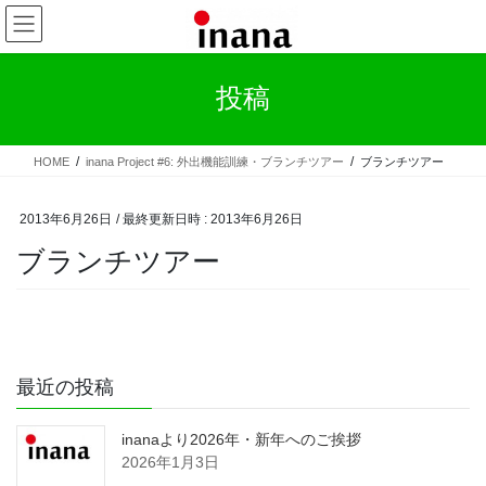
コ
ナ
ン
ビ
テ
ゲ
ン
ー
投稿
ツ
シ
へ
ョ
ス
ン
HOME
inana Project #6: 外出機能訓練・ブランチツアー
ブランチツアー
キ
に
ッ
移
プ
動
2013年6月26日
/ 最終更新日時 :
2013年6月26日
ブランチツアー
最近の投稿
inanaより2026年・新年へのご挨拶
2026年1月3日