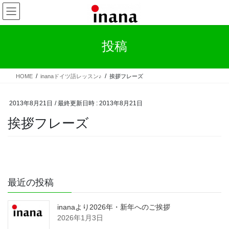
コ
ナ
ン
ビ
テ
ゲ
ン
ー
投稿
ツ
シ
へ
ョ
ス
ン
HOME
inanaドイツ語レッスン♪
挨拶フレーズ
キ
に
ッ
移
プ
動
2013年8月21日
/ 最終更新日時 :
2013年8月21日
挨拶フレーズ
最近の投稿
inanaより2026年・新年へのご挨拶
2026年1月3日