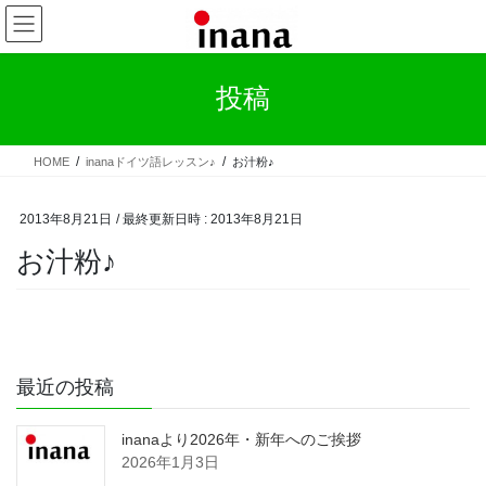
コ
ナ
ン
ビ
テ
ゲ
ン
ー
投稿
ツ
シ
へ
ョ
ス
ン
HOME
inanaドイツ語レッスン♪
お汁粉♪
キ
に
ッ
移
プ
動
2013年8月21日
/ 最終更新日時 :
2013年8月21日
お汁粉♪
最近の投稿
inanaより2026年・新年へのご挨拶
2026年1月3日