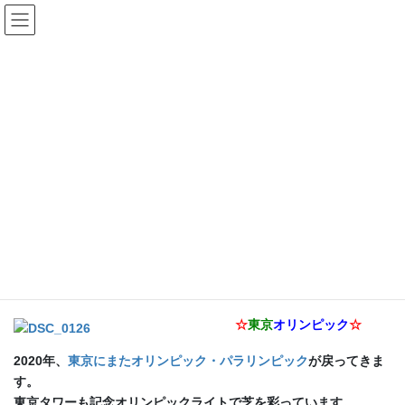
コ
ナ
ン
ビ
テ
ゲ
ン
ー
ニュース
ツ
シ
へ
ョ
ス
ン
HOME
ニュース
inana 東京オリンピック・パラリンピック 2020年決定！
キ
に
ッ
移
プ
動
2013年9月14日
/ 最終更新日時 :
2013年9月14日
ニュース
inana 東京オリンピック・パラリ
ンピック 2020年決定！
☆
東京
オリンピック
☆
2020年、
東京にまたオリンピック・パラリンピック
が戻ってきま
す。
東京タワーも記念オリンピックライトで芝を彩っています。