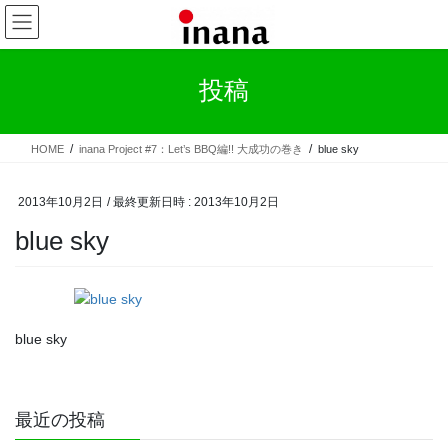
コ
ナ
ン
ビ
テ
ゲ
ン
ー
投稿
ツ
シ
へ
ョ
ス
ン
HOME
inana Project #7：Let’s BBQ編!! 大成功の巻き
blue sky
キ
に
ッ
移
プ
動
2013年10月2日
/ 最終更新日時 :
2013年10月2日
blue sky
blue sky
最近の投稿