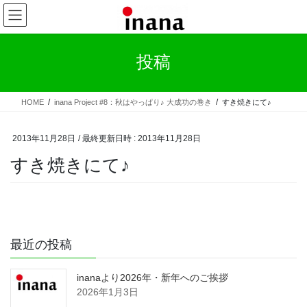
コ
ナ
ン
ビ
テ
ゲ
ン
ー
投稿
ツ
シ
へ
ョ
ス
ン
HOME
inana Project #8：秋はやっぱり♪ 大成功の巻き
すき焼きにて♪
キ
に
ッ
移
プ
動
2013年11月28日
/ 最終更新日時 :
2013年11月28日
すき焼きにて♪
最近の投稿
inanaより2026年・新年へのご挨拶
2026年1月3日