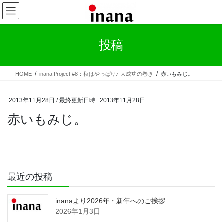
コ
ナ
ン
ビ
テ
ゲ
ン
ー
投稿
ツ
シ
へ
ョ
ス
ン
HOME
inana Project #8：秋はやっぱり♪ 大成功の巻き
赤いもみじ。
キ
に
ッ
移
プ
動
2013年11月28日
/ 最終更新日時 :
2013年11月28日
赤いもみじ。
最近の投稿
inanaより2026年・新年へのご挨拶
2026年1月3日