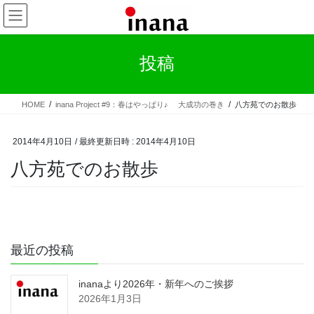
コ
ナ
ン
ビ
テ
ゲ
ン
ー
投稿
ツ
シ
へ
ョ
ス
ン
HOME
inana Project #9：春はやっぱり♪ 大成功の巻き
八方苑でのお散歩
キ
に
ッ
移
プ
動
2014年4月10日
/ 最終更新日時 :
2014年4月10日
八方苑でのお散歩
最近の投稿
inanaより2026年・新年へのご挨拶
2026年1月3日