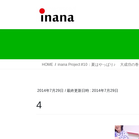
コ
ナ
ン
ビ
テ
ゲ
ン
ー
ツ
シ
へ
ョ
ス
ン
キ
に
ッ
移
HOME
inana Project #10：夏はやっぱり♪ 大成功の
プ
動
2014年7月29日
/ 最終更新日時 :
2014年7月29日
4