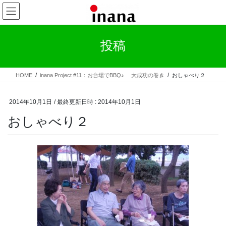
コ
ナ
ン
ビ
テ
ゲ
ン
ー
投稿
ツ
シ
へ
ョ
ス
ン
HOME
inana Project #11：お台場でBBQ♪ 大成功の巻き
おしゃべり２
キ
に
ッ
移
プ
動
2014年10月1日
/ 最終更新日時 :
2014年10月1日
おしゃべり２