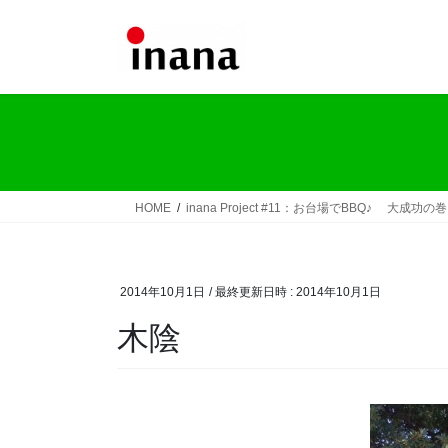
コ
ナ
ン
ビ
テ
ゲ
ン
ー
ツ
シ
へ
ョ
ス
ン
キ
に
ッ
移
HOME
inana Project #11：お台場でBBQ♪ 大成功の
プ
動
2014年10月1日
/ 最終更新日時 :
2014年10月1日
木陰