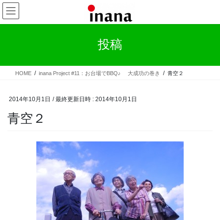
コ
ナ
ン
ビ
テ
ゲ
ン
ー
投稿
ツ
シ
へ
ョ
ス
ン
HOME
inana Project #11：お台場でBBQ♪ 大成功の巻き
青空２
キ
に
ッ
移
プ
動
2014年10月1日
/ 最終更新日時 :
2014年10月1日
青空２