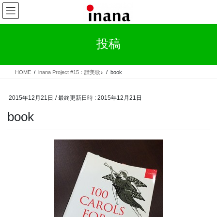
コ
ナ
ン
ビ
テ
ゲ
ン
ー
投稿
ツ
シ
へ
ョ
ス
ン
HOME
inana Project #15：讃美歌♪
book
キ
に
ッ
移
プ
動
2015年12月21日
/ 最終更新日時 :
2015年12月21日
book