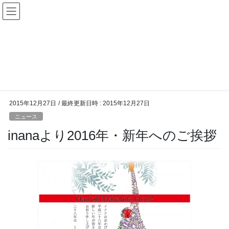
コ
ナ
ン
ビ
テ
ゲ
ン
ー
ニュース
ツ
シ
へ
ョ
ス
ン
HOME
ニュース
inanaより2016年・新年へのご挨拶
キ
に
ッ
移
プ
動
2015年12月27日
/ 最終更新日時 :
2015年12月27日
ニュース
inanaより2016年・新年へのご挨拶