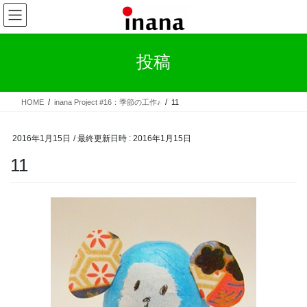
コ
ナ
ン
ビ
テ
ゲ
ン
ー
投稿
ツ
シ
へ
ョ
ス
ン
HOME
inana Project #16：季節の工作♪
11
キ
に
ッ
移
プ
動
2016年1月15日
/ 最終更新日時 :
2016年1月15日
11