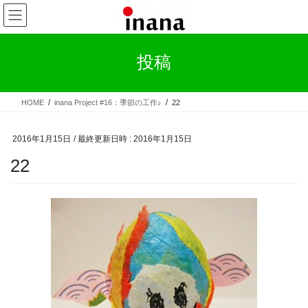
コ
ナ
ン
ビ
テ
ゲ
ン
ー
投稿
ツ
シ
へ
ョ
ス
ン
HOME
inana Project #16：季節の工作♪
22
キ
に
ッ
移
プ
動
2016年1月15日
/ 最終更新日時 :
2016年1月15日
22