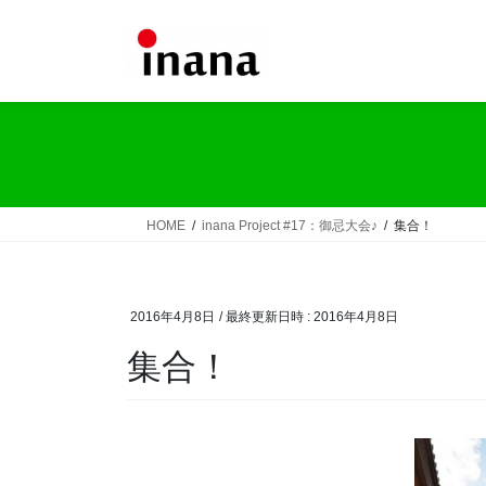
コ
ナ
ン
ビ
テ
ゲ
ン
ー
ツ
シ
へ
ョ
ス
ン
キ
に
ッ
移
HOME
inana Project #17：御忌大会♪
集合！
プ
動
2016年4月8日
/ 最終更新日時 :
2016年4月8日
集合！