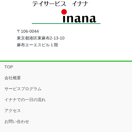
〒106-0044
東京都港区東麻布2-13-10
麻布エーエスビル１階
TOP
会社概要
サービスプログラム
イナナでの一日の流れ
アクセス
お問い合わせ