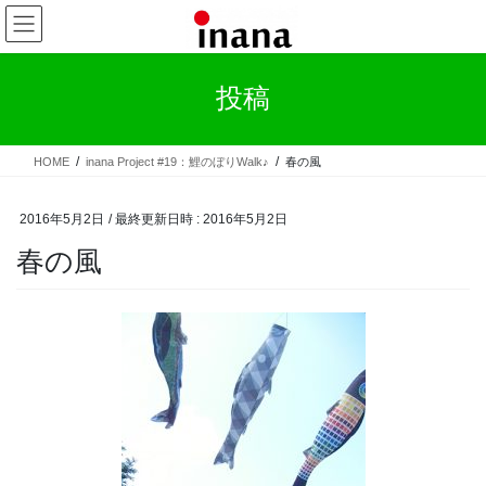
コ
ナ
ン
ビ
テ
ゲ
ン
ー
投稿
ツ
シ
へ
ョ
ス
ン
HOME
inana Project #19：鯉のぼりWalk♪
春の風
キ
に
ッ
移
プ
動
2016年5月2日
/ 最終更新日時 :
2016年5月2日
春の風