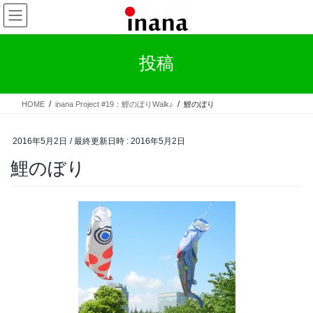
コ
ナ
ン
ビ
テ
ゲ
ン
ー
投稿
ツ
シ
へ
ョ
ス
ン
HOME
inana Project #19：鯉のぼりWalk♪
鯉のぼり
キ
に
ッ
移
プ
動
2016年5月2日
/ 最終更新日時 :
2016年5月2日
鯉のぼり