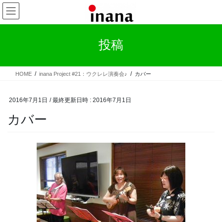
コ
ナ
ン
ビ
テ
ゲ
ン
ー
投稿
ツ
シ
へ
ョ
ス
ン
HOME
inana Project #21：ウクレレ演奏会♪
カバー
キ
に
ッ
移
プ
動
2016年7月1日
/ 最終更新日時 :
2016年7月1日
カバー