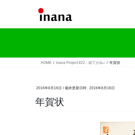
コ
ナ
ン
ビ
テ
ゲ
ン
ー
ツ
シ
へ
ョ
ス
ン
キ
に
ッ
移
HOME
inana Project #22：絵てがみ♪
年賀状
プ
動
2016年8月16日
/ 最終更新日時 :
2016年8月16日
年賀状