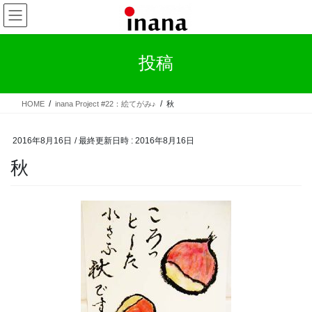
コ
ナ
ン
ビ
テ
ゲ
ン
ー
投稿
ツ
シ
へ
ョ
ス
ン
HOME
inana Project #22：絵てがみ♪
秋
キ
に
ッ
移
プ
動
2016年8月16日
/ 最終更新日時 :
2016年8月16日
秋