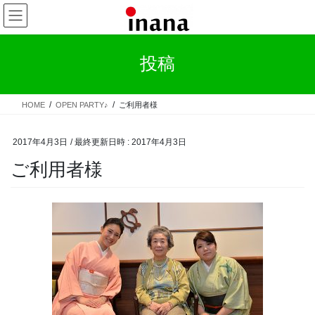
コ
ナ
ン
ビ
テ
ゲ
ン
ー
投稿
ツ
シ
へ
ョ
ス
ン
HOME
OPEN PARTY♪
ご利用者様
キ
に
ッ
移
プ
動
2017年4月3日
/ 最終更新日時 :
2017年4月3日
ご利用者様