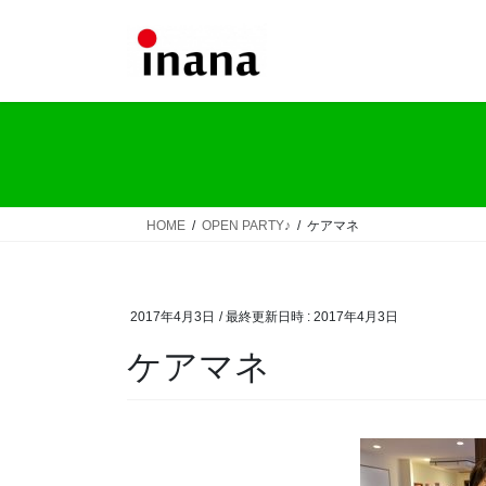
コ
ナ
ン
ビ
テ
ゲ
ン
ー
ツ
シ
へ
ョ
ス
ン
キ
に
ッ
移
HOME
OPEN PARTY♪
ケアマネ
プ
動
2017年4月3日
/ 最終更新日時 :
2017年4月3日
ケアマネ