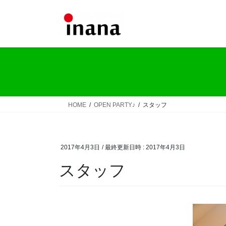
コ
ナ
ン
ビ
テ
ゲ
ン
ー
ツ
シ
へ
ョ
ス
ン
キ
に
ッ
移
HOME
OPEN PARTY♪
スタッフ
プ
動
2017年4月3日
/ 最終更新日時 :
2017年4月3日
スタッフ