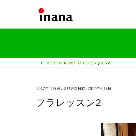
コ
ナ
ン
ビ
テ
ゲ
ン
ー
ツ
シ
へ
ョ
ス
ン
キ
に
ッ
移
HOME
OPEN PARTY♪
フラレッスン2
プ
動
2017年4月3日
/ 最終更新日時 :
2017年4月3日
フラレッスン2