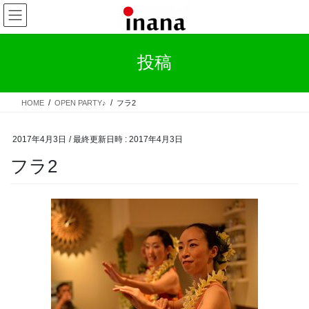
コ
ナ
ン
ビ
テ
ゲ
ン
ー
投稿
ツ
シ
へ
ョ
ス
ン
HOME
OPEN PARTY♪
フラ2
キ
に
ッ
移
プ
動
2017年4月3日
/ 最終更新日時 :
2017年4月3日
フラ2