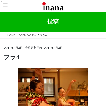
コ
ナ
ン
ビ
テ
ゲ
ン
ー
投稿
ツ
シ
へ
ョ
ス
ン
HOME
OPEN PARTY♪
フラ4
キ
に
ッ
移
プ
動
2017年4月3日
/ 最終更新日時 :
2017年4月3日
フラ4