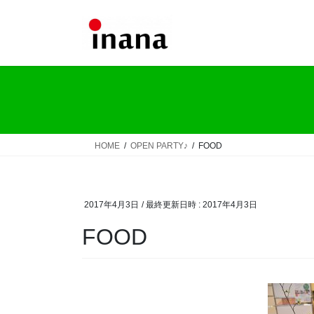
コ
ナ
ン
ビ
テ
ゲ
ン
ー
ツ
シ
へ
ョ
ス
ン
キ
に
ッ
移
HOME
OPEN PARTY♪
FOOD
プ
動
2017年4月3日
/ 最終更新日時 :
2017年4月3日
FOOD