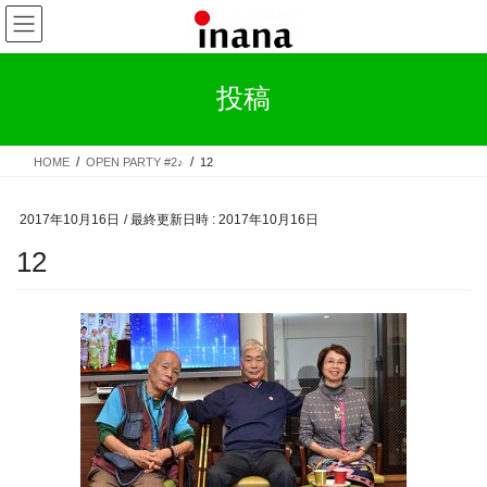
コ
ナ
ン
ビ
テ
ゲ
ン
ー
投稿
ツ
シ
へ
ョ
ス
ン
HOME
OPEN PARTY #2♪
12
キ
に
ッ
移
プ
動
2017年10月16日
/ 最終更新日時 :
2017年10月16日
12