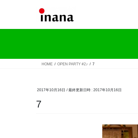
コ
ナ
ン
ビ
テ
ゲ
ン
ー
ツ
シ
へ
ョ
ス
ン
キ
に
ッ
移
HOME
OPEN PARTY #2♪
7
プ
動
2017年10月16日
/ 最終更新日時 :
2017年10月16日
7