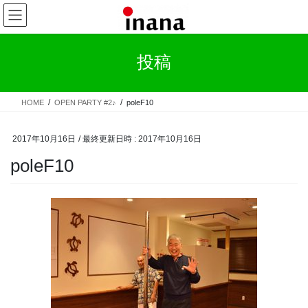
コ
ナ
ン
ビ
テ
ゲ
ン
ー
投稿
ツ
シ
へ
ョ
ス
ン
HOME
OPEN PARTY #2♪
poleF10
キ
に
ッ
移
プ
動
2017年10月16日
/ 最終更新日時 :
2017年10月16日
poleF10